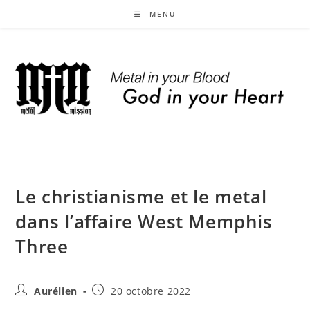
Skip
MENU
to
content
Le christianisme et le metal
dans l’affaire West Memphis
Three
Auteur/autrice
Publication
Aurélien
20 octobre 2022
de
publiée :