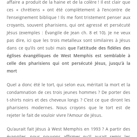
affaire a produit de la haine et de la colère ! Il est clair que
ces « chrétiens » ont été complètement à l’encontre de
l’enseignement biblique ! Ils me font tristement penser aux
croyants, souvent pharisiens, qui ont agressé et persécuté
Jésus (exemples : Évangile de Jean ch. 8 et 10). Je ne veux
pas dire, ici que les trois metalleux sont similaires à Jésus
dans ce qu’ils ont subi mais
que l’attitude des fidèles des
églises évangéliques de West Memphis est semblable à
celle des pharisiens qui ont persécuté Jésus, jusqu’à la
mort
Quel a donc été le tort, qui selon eux, méritait la mort et la
condamnation de ces trois jeunes hommes ? De porter des
t-shirts noirs et des cheveux longs ? C’est ce que diront les
pharisiens modernes. Nous croyons que le tort est de
rejeter le fait de vouloir vivre l’Amour de Jésus.
Qu’aurait fait Jésus à West Memphis en 1993 ? A partir des
évangiles, nous pouvons affirmer qu’il aurait remis les